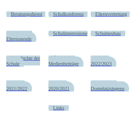
Beratungsdienst
Schulkonferenz
Elternvertretung
Freiwillige
Schulimpressionen
Schulneubau
Elternspende
Geschichte der
Öffentliche
Archiv
Schule
Medienbeiträge
2022/2023
Archiv
Archiv
Archiv des
2021/2022
2020/2021
Domplatzsingens
Links