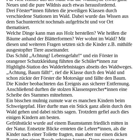
Neues und die pure Wildnis auch etwas herausfordernd.
Drei Förster*innen führten die jeweiligen Klassen durch
verschiedene Stationen im Wald. Dabei wurde das Wissen aus
dem Sachunterricht nochmals aufgefrischt und vor Ort
thematisiert.
Welche Dinge kann man aus Holz herstellen? Wie heißen die
Bäume anhand der Blätterformen? Wer wohnt im Wald? Mit
diesen und weiteren Fragen setzten sich die Kinder z.B. mithilfe
ausgestopfter Tiere auseinander.
Das Schild „Achtung! Lebensgefahr!“ und ein Förster in
orangener Schutzkleidung führten die Schüler*innen zur
Highlight-Station des Walderlebnistages abseits des Waldweges.
„Achtung, Baum fällt!“, rief die Klasse durch den Wald und
schon zückte der Förster die Motorsäge und fällte den Baum.
Die Kinder beobachteten das Ereignis aus sicherer Entfernung.
Anschließend durften die stolzen Klassensprecher*innen eine
Scheibe des Stammes mitnehmen.
Ein bisschen mulmig zumute war es manchen Kindern beim
Schweigepfad. Hier durfte man ein Stück ganz allein durch den
Wald gehen und dabei nichts sagen. Trotzdem gefiel auch dies
einigen Kindern am besten.
Gefrühstückt wurde auf einem Baumstamm friedlich mitten in
der Natur. Entsetzte Blicke ernteten die Lehrer*innen, als die
Kinder nach einer Toilette fragten, man aber nur einen dicken
Baum oder einen Busch anbieten konnte. Dann musste man