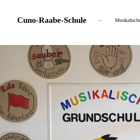
Cuno-Raa
be-Schule
–
Musikalische G